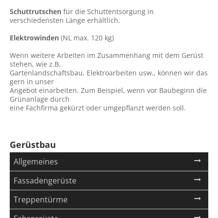
Schuttrutschen
für die Schuttentsorgung in
verschiedensten Länge erhältlich.
Elektrowinden
(NL max. 120 kg)
Wenn weitere Arbeiten im Zusammenhang mit dem Gerüst
stehen, wie z.B.
Gartenlandschaftsbau, Elektroarbeiten usw., können wir das
gern in unser
Angebot einarbeiten. Zum Beispiel, wenn vor Baubeginn die
Grünanlage durch
eine Fachfirma gekürzt oder umgepflanzt werden soll.
Gerüstbau
Navigation
Allgemeines
überspringen
Fassadengerüste
Treppentürme