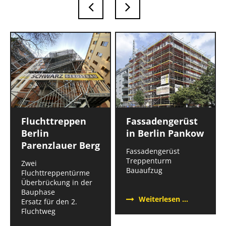
Fluchttreppen
Fassadengerüst
Berlin
in Berlin Pankow
Parenzlauer Berg
Fassadengerüst
Treppenturm
Zwei
Bauaufzug
Fluchttreppentürme
Überbrückung in der
Bauphase
Fassadeng
Weiterlesen …
Ersatz für den 2.
in
Fluchtweg
Berlin