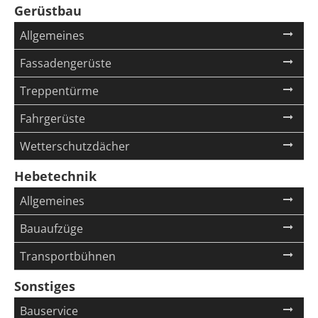
Gerüstbau
Navigation
Allgemeines
überspringen
Fassadengerüste
Treppentürme
Fahrgerüste
Wetterschutzdächer
Hebetechnik
Navigation
Allgemeines
überspringen
Bauaufzüge
Transportbühnen
Sonstiges
Navigation
Bauservice