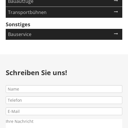
Bauaufzüge
Transportbühnen
Sonstiges
Navigation
Bauservice
überspringen
Schreiben Sie uns!